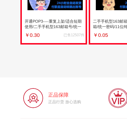
开通POP3----重复上架/适合短期
二手手机型163邮箱号
使用/二手手机型163邮箱号/统一
箱/统一密码/11位
密码/11位纯数字账号/大部分绑
部分绑手机/未开通P
￥
0.30
￥
0.05
已售12507件
手机/未知防沉迷
沉迷/不能用于注册Z
正品保障
正品行货 放心选购