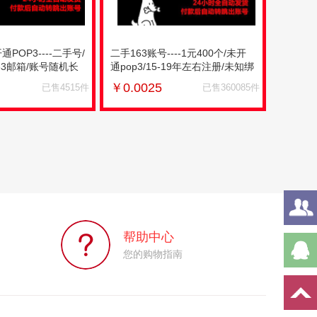
POP3----二手号/
二手163账号----1元400个/未开
63邮箱/账号随机长
通pop3/15-19年左右注册/未知绑
票等/1元=20个
手机和未知防沉迷的状态/最低购
￥
0.0025
已售4515件
已售360085件
买400个/只包密码正确（不包能
登上邮箱）
帮助中心
您的购物指南