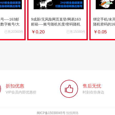
----163邮
9成新/无风险网页直登/网易163
绑定手机/未开通
纯数字账号/大
邮箱----账号随机长度/密码随机
随机密码的1
OP3/未知防
长度/绑手机/防沉迷未知状态/未
度/适合注册投
￥
0.20
￥
0.05
已售20360件
已售15080件
FB
开通POP3
折扣优惠
售后无忧
VIP会员内部优惠价
时刻在你身边
闽ICP备15030045号
悦悦网络