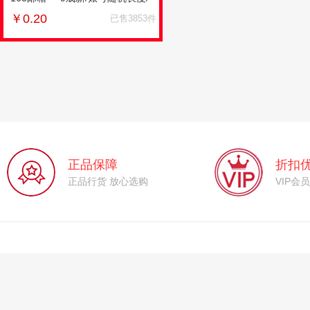
密码相同/未开通POP3/0.2元=1
￥
0.20
已售3853件
个
正品保障
折扣
正品行货 放心选购
VIP会