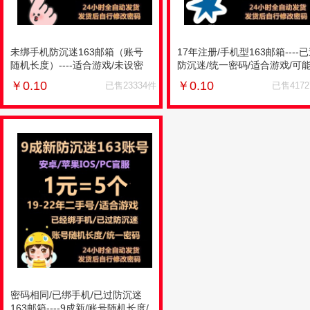
未绑手机防沉迷163邮箱（账号
17年注册/手机型163邮箱----
随机长度）----适合游戏/未设密
防沉迷/统一密码/适合游戏/可
保/做过部分项目/16-20年的账号/
存在风险登陆要验证/二手账号
￥
0.10
￥
0.10
已售23334件
已售417
二手账号（做过部分项目，自主
（做过部分项目，自主少量测
少量测试是否做过你需要做的项
是否做过你需要做的项目）
目）
密码相同/已绑手机/已过防沉迷
163邮箱----9成新/账号随机长度/