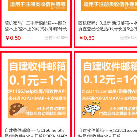
随机密码）二手新浪邮箱----部分
随机密码）9成新 新浪邮箱----
登不上/登不上的可找我补/账号长
页直登已经激活/账号长度6位/
度6位/未开通POP3/未绑手
开通POP3/未绑手机/com结尾
￥
0.50
￥
0.80
已售203168件
已售614
机/com结尾
自建收件邮箱----@1166.help结
自建收件邮箱----@233115.co
尾/带收件api/未开通POP3/IMAP/
结尾/带收件api/未开通