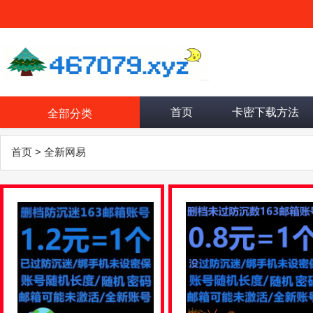
首页
卡密下载方法
全部分类
首页
>
全新网易