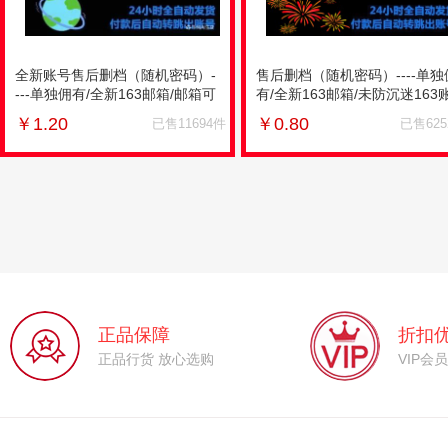
全新账号售后删档（随机密码）-
售后删档（随机密码）----单独
---单独佣有/全新163邮箱/邮箱可
有/全新163邮箱/未防沉迷163
能未激活/已防沉迷163账号/账号
号/账号长度随机/绑定手机/未
￥
1.20
￥
0.80
已售11694件
已售62
长度随机/绑定手机/未设密保/适
密保/适合游戏
合游戏
正品保障
折扣
正品行货 放心选购
VIP会